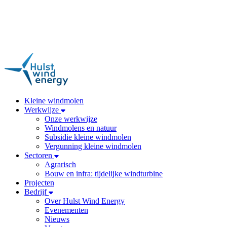
Kleine windmolen
Werkwijze
Onze werkwijze
Windmolens en natuur
Subsidie kleine windmolen
Vergunning kleine windmolen
Sectoren
Agrarisch
Bouw en infra: tijdelijke windturbine
Projecten
Bedrijf
Over Hulst Wind Energy
Evenementen
Nieuws