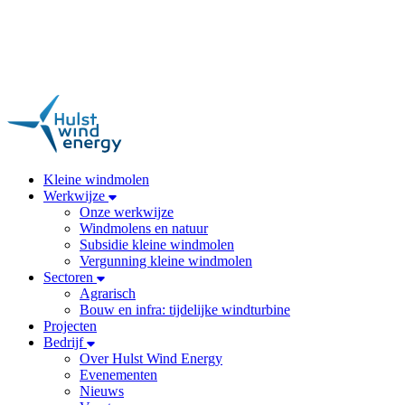
Kleine windmolen
Werkwijze
Onze werkwijze
Windmolens en natuur
Subsidie kleine windmolen
Vergunning kleine windmolen
Sectoren
Agrarisch
Bouw en infra: tijdelijke windturbine
Projecten
Bedrijf
Over Hulst Wind Energy
Evenementen
Nieuws