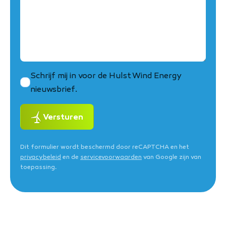
Schrijf mij in voor de Hulst Wind Energy
nieuwsbrief.
Versturen
Dit formulier wordt beschermd door reCAPTCHA en het
privacybeleid
en de
servicevoorwaarden
van Google zijn van
toepassing.