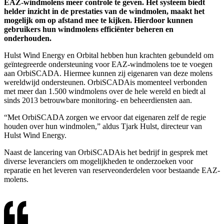
EAZ-windmolens meer controle te geven. Het systeem biedt
helder inzicht in de prestaties van de windmolen, maakt het
mogelijk om op afstand mee te kijken. Hierdoor kunnen
gebruikers hun windmolens efficiënter beheren en
onderhouden.
Hulst Wind Energy en Orbital hebben hun krachten gebundeld om
geïntegreerde ondersteuning voor EAZ-windmolens toe te voegen
aan OrbiSCADA. Hiermee kunnen zij eigenaren van deze molens
wereldwijd ondersteunen. OrbiSCADAis momenteel verbonden
met meer dan 1.500 windmolens over de hele wereld en biedt al
sinds 2013 betrouwbare monitoring- en beheerdiensten aan.
“Met OrbiSCADA zorgen we ervoor dat eigenaren zelf de regie
houden over hun windmolen,” aldus Tjark Hulst, directeur van
Hulst Wind Energy.
Naast de lancering van OrbiSCADAis het bedrijf in gesprek met
diverse leveranciers om mogelijkheden te onderzoeken voor
reparatie en het leveren van reserveonderdelen voor bestaande EAZ-
molens.