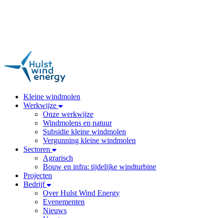
Kleine windmolen
Werkwijze
Onze werkwijze
Windmolens en natuur
Subsidie kleine windmolen
Vergunning kleine windmolen
Sectoren
Agrarisch
Bouw en infra: tijdelijke windturbine
Projecten
Bedrijf
Over Hulst Wind Energy
Evenementen
Nieuws